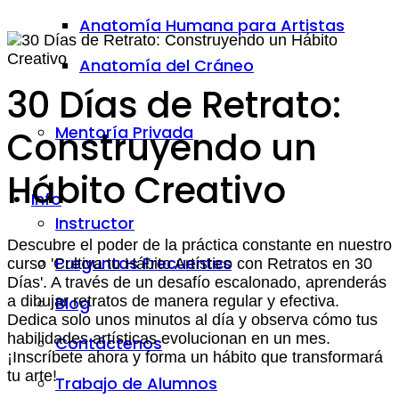
Anatomía Humana para Artistas
Anatomía del Cráneo
30 Días de Retrato:
Mentoría Privada
Construyendo un
Hábito Creativo
Info
Instructor
Descubre el poder de la práctica constante en nuestro
Preguntas Frecuentes
curso 'Cultiva tu Hábito Artístico con Retratos en 30
Días'. A través de un desafío escalonado, aprenderás
Blog
a dibujar retratos de manera regular y efectiva.
Dedica solo unos minutos al día y observa cómo tus
habilidades artísticas evolucionan en un mes.
Contáctenos
¡Inscríbete ahora y forma un hábito que transformará
tu arte!
Trabajo de Alumnos