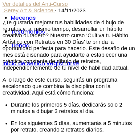
Ver detalles del Anti-Curso
Serey Art & Science
·
14/11/2023
Mecenas
¿Te gustaría mejorar tus habilidades de dibujo de
retratos y, al mismo tiempo, desarrollar un hábito
Testimonios
creativo duradero? Nuestro curso ‘Cultiva tu Hábito
Artístico con Retratos en 30 Días’ te brinda la
Tienda
oportunidad perfecta para hacerlo. Este desafío de un
mes está diseñado para ayudarte a establecer una
práctica constante de dibujo de retratos,
Inicio de Sesión
Regístrarse
independientemente de tu nivel de habilidad actual.
A lo largo de este curso, seguirás un programa
escalonado que combina la disciplina con la
creatividad. Aquí está cómo funciona:
Durante los primeros 5 días, dedicarás solo 2
minutos a dibujar 3 retratos al día.
En los siguientes 5 días, aumentarás a 5 minutos
por retrato, creando 2 retratos diarios.