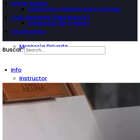
Iniciar Sesión
Anatomía Humana para Artistas
Club Mecenas (Membresía)
Anatomía del Cráneo
Testimonios
Mentoría Privada
Buscar:
Info
Instructor
Preguntas Frecuentes
Blog
Contáctenos
Trabajo de Alumnos