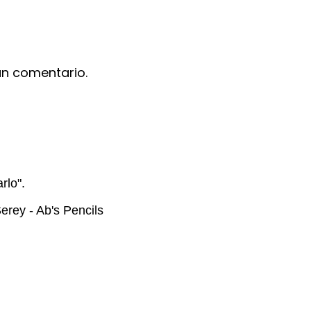
un comentario.
rlo".
rey - Ab's Pencils