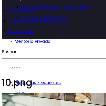
Anatomía Humana para Artistas
Iniciar Sesión
Anatomía del Cráneo
Club Mecenas (Membresía)
Testimonios
Mentoría Privada
Buscar:
Info
Instructor
10.png
Preguntas Frecuentes
Blog
Contáctenos