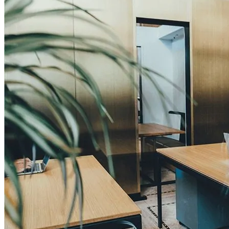
Trabajo de Alumnos
Mecenas
Testimonios
Tienda
Inicio de Sesión
Regístrarse