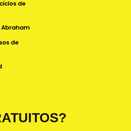
cicios de
e Abraham
sos de
d
ATUITOS?