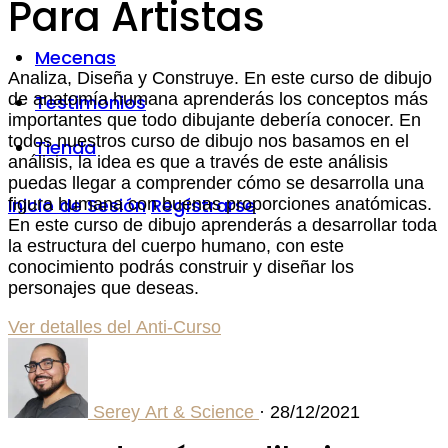
Para Artistas
Mecenas
Analiza, Diseña y Construye. En este curso de dibujo
de anatomía humana aprenderás los conceptos más
Testimonios
importantes que todo dibujante debería conocer. En
todos nuestros curso de dibujo nos basamos en el
Tienda
análisis, la idea es que a través de este análisis
puedas llegar a comprender cómo se desarrolla una
Inicio de Sesión
Regístrarse
figura humana con buenas proporciones anatómicas.
En este curso de dibujo aprenderás a desarrollar toda
la estructura del cuerpo humano, con este
conocimiento podrás construir y diseñar los
personajes que deseas.
Ver detalles del Anti-Curso
Serey Art & Science
·
28/12/2021