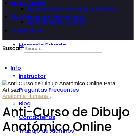
Iniciar Sesión
Anatomía Humana para Artistas
Club Mecenas (Membresía)
Anatomía del Cráneo
Testimonios
Mentoría Privada
Buscar:
Info
Instructor
Preguntas Frecuentes
Anatomía Humana
,
Blog
Anti-Curso de Dibujo
Contáctenos
Anatómico Online
Trabajo de Alumnos