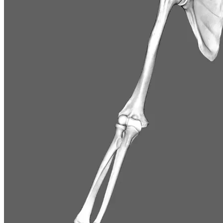
Trabajo de Alumnos
Mecenas
Testimonios
Tienda
Inicio de Sesión
Regístrarse