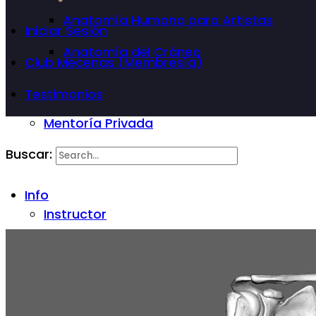
Anatomía Humana para Artistas
Iniciar Sesión
Anatomía del Cráneo
Club Mecenas (Membresía)
Testimonios
Mentoría Privada
Buscar:
Info
Instructor
Preguntas Frecuentes
Blog
Contáctenos