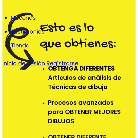
Mecenas
Esto es lo
Testimonios
que obtienes:
Tienda
Inicio de Sesión
Regístrarse
OBTENGA DIFERENTES
Artículos de análisis de
Técnicas de dibujo
Procesos avanzados
para OBTENER MEJORES
DIBUJOS
OBTENER DIFERENTE