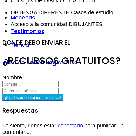
Consejos DE DIBUJO de Abraham
OBTENGA DIFERENTE Casos de estudio
Mecenas
Acceso a la comunidad DIBUJANTES
Testimonios
DONDE DEBO ENVIAR EL
Tienda
¿RECURSOS GRATUITOS?
Inicio de Sesión
Regístrarse
Nombre
¡Sí, deseo contenido Exclusivo!
Respuestas
Lo siento, debes estar
conectado
para publicar un
comentario.