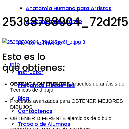
Anatomía Humana para Artistas
25388788904_72d2f5
Anatomía del Cráneo
Mentoría Privada
Esto es lo
Info
que obtienes:
Instructor
OBTENGA DIFERENTES
Artículos de análisis de
Preguntas Frecuentes
Técnicas de dibujo
Blog
Procesos avanzados para OBTENER MEJORES
DIBUJOS
Contáctenos
OBTENER DIFERENTE ejercicios de dibujo
Trabajo de Alumnos