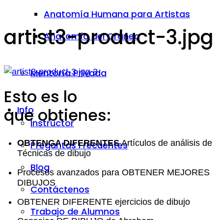
Anatomía Humana para Artistas
artist3-product-3.jpg
Anatomía del Cráneo
Mentoría Privada
Esto es lo
Info
que obtienes:
Instructor
OBTENGA DIFERENTES
Artículos de análisis de
Preguntas Frecuentes
Técnicas de dibujo
Blog
Procesos avanzados para OBTENER MEJORES
DIBUJOS
Contáctenos
OBTENER DIFERENTE ejercicios de dibujo
Trabajo de Alumnos