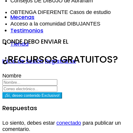
Consejos DE DIBUJO de Abraham
OBTENGA DIFERENTE Casos de estudio
Mecenas
Acceso a la comunidad DIBUJANTES
Testimonios
DONDE DEBO ENVIAR EL
Tienda
¿RECURSOS GRATUITOS?
Inicio de Sesión
Regístrarse
Nombre
¡Sí, deseo contenido Exclusivo!
Respuestas
Lo siento, debes estar
conectado
para publicar un
comentario.