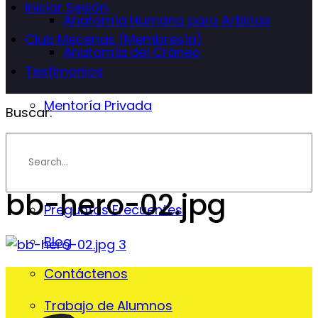
Iniciar Sesión
Anatomía Humana para Artistas
Club Mecenas (Membresía)
Anatomía del Cráneo
Testimonios
Mentoría Privada
Buscar:
Info
Instructor
bb-hero-02.jpg
Preguntas Frecuentes
Blog
Contáctenos
Trabajo de Alumnos