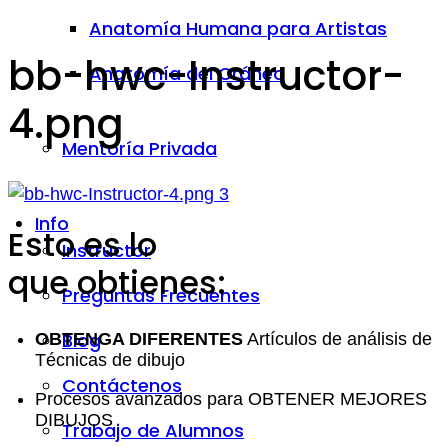
Anatomía Humana para Artistas
bb-hwc-Instructor-
Anatomía del Cráneo
4.png
Mentoría Privada
Info
Esto es lo
Instructor
que obtienes:
Preguntas Frecuentes
Blog
OBTENGA DIFERENTES
Artículos de análisis de
Técnicas de dibujo
Contáctenos
Procesos avanzados para OBTENER MEJORES
DIBUJOS
Trabajo de Alumnos