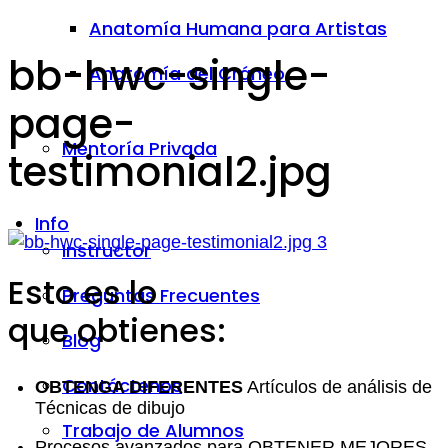
Anatomía Humana para Artistas
bb-hwc-single-
Anatomía del Cráneo
page-
Mentoría Privada
testimonial2.jpg
Info
Instructor
Esto es lo
Preguntas Frecuentes
que obtienes:
Blog
Contáctenos
OBTENGA DIFERENTES
Artículos de análisis de
Técnicas de dibujo
Trabajo de Alumnos
Procesos avanzados para OBTENER MEJORES