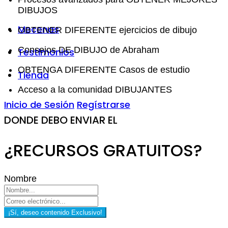
DIBUJOS
Mecenas
OBTENER DIFERENTE ejercicios de dibujo
Consejos DE DIBUJO de Abraham
Testimonios
OBTENGA DIFERENTE Casos de estudio
Tienda
Acceso a la comunidad DIBUJANTES
Inicio de Sesión
Regístrarse
DONDE DEBO ENVIAR EL
¿RECURSOS GRATUITOS?
Nombre
¡Sí, deseo contenido Exclusivo!