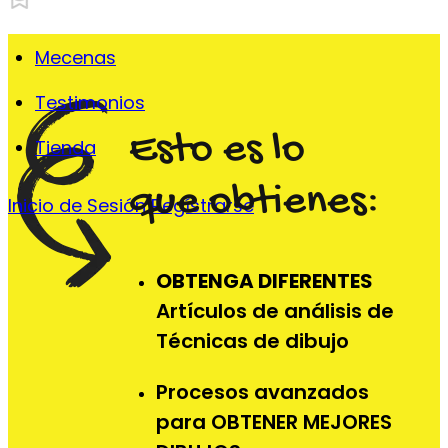
Mecenas
Testimonios
Esto es lo
Tienda
que obtienes:
Inicio de Sesión
Regístrarse
OBTENGA DIFERENTES
Artículos de análisis de
Técnicas de dibujo
Procesos avanzados
para OBTENER MEJORES