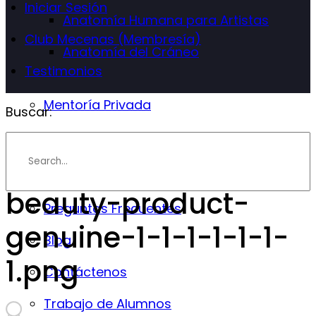
Iniciar Sesión
Anatomía Humana para Artistas
Club Mecenas (Membresía)
Anatomía del Cráneo
Testimonios
Mentoría Privada
Buscar:
Info
Instructor
beauty-product-
Preguntas Frecuentes
genuine-1-1-1-1-1-1-
Blog
1.png
Contáctenos
Trabajo de Alumnos