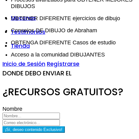
DIBUJOS
Mecenas
OBTENER DIFERENTE ejercicios de dibujo
Consejos DE DIBUJO de Abraham
Testimonios
OBTENGA DIFERENTE Casos de estudio
Tienda
Acceso a la comunidad DIBUJANTES
Inicio de Sesión
Regístrarse
DONDE DEBO ENVIAR EL
¿RECURSOS GRATUITOS?
Nombre
¡Sí, deseo contenido Exclusivo!