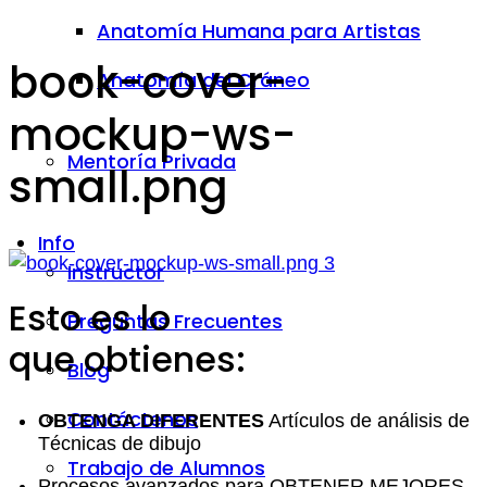
Anatomía Humana para Artistas
book-cover-
Anatomía del Cráneo
mockup-ws-
Mentoría Privada
small.png
Info
Instructor
Esto es lo
Preguntas Frecuentes
que obtienes:
Blog
Contáctenos
OBTENGA DIFERENTES
Artículos de análisis de
Técnicas de dibujo
Trabajo de Alumnos
Procesos avanzados para OBTENER MEJORES