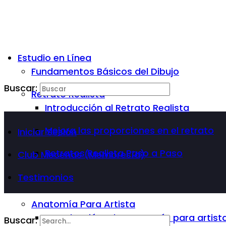
Estudio en Línea
Fundamentos Básicos del Dibujo
Buscar:
Retrato Realista
Introducción al Retrato Realista
Mejora las proporciones en el retrato
Iniciar Sesión
Retratos Realista Paso a Paso
Club Mecenas (Membresía)
Testimonios
Anatomía Para Artista
Introducción a la Anatomía para artist
Buscar: