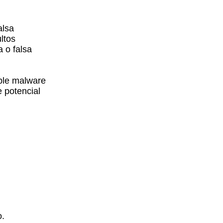
alsa
ltos
 o falsa
ble malware
 potencial
o.