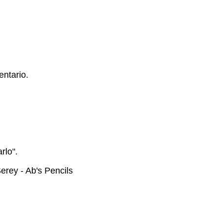
ntario.
rlo".
rey - Ab's Pencils