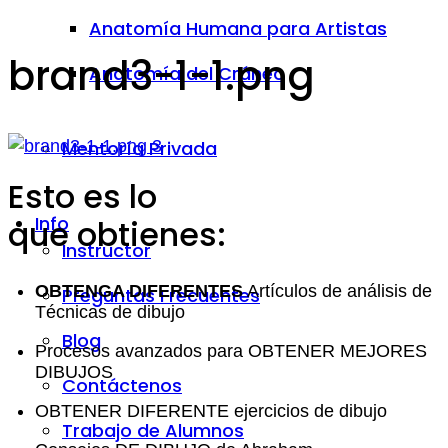
Anatomía Humana para Artistas
brand3-1-1.png
Anatomía del Cráneo
Mentoría Privada
Esto es lo
Info
que obtienes:
Instructor
OBTENGA DIFERENTES
Artículos de análisis de
Preguntas Frecuentes
Técnicas de dibujo
Blog
Procesos avanzados para OBTENER MEJORES
DIBUJOS
Contáctenos
OBTENER DIFERENTE ejercicios de dibujo
Trabajo de Alumnos