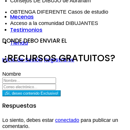
Consejos DE DIBUJO de Abraham
OBTENGA DIFERENTE Casos de estudio
Mecenas
Acceso a la comunidad DIBUJANTES
Testimonios
DONDE DEBO ENVIAR EL
Tienda
¿RECURSOS GRATUITOS?
Inicio de Sesión
Regístrarse
Nombre
¡Sí, deseo contenido Exclusivo!
Respuestas
Lo siento, debes estar
conectado
para publicar un
comentario.