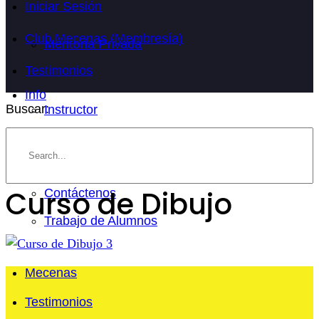
Iniciar Sesión
Club Mecenas (Membresía)
Mentoría Privada
Testimonios
Info
Buscar:
Instructor
Preguntas Frecuentes
Blog
Curso de Dibujo
Contáctenos
Trabajo de Alumnos
Mecenas
Testimonios