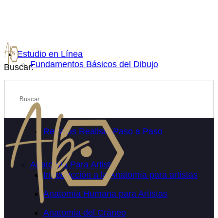
Estudio en Línea
Fundamentos Básicos del Dibujo
Buscar:
Retrato Realista
Introducción al Retrato Realista
Mejora las proporciones en el retrato
Retratos Realista Paso a Paso
Anatomía Para Artista
Introducción a la Anatomía para artistas
Anatomía Humana para Artistas
Anatomía del Cráneo