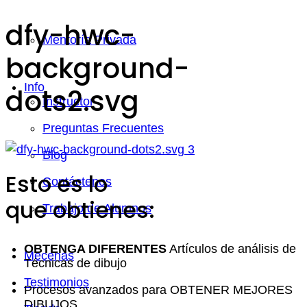
dfy-hwc-
Mentoría Privada
background-
Info
dots2.svg
Instructor
Preguntas Frecuentes
Blog
Esto es lo
Contáctenos
que obtienes:
Trabajo de Alumnos
OBTENGA DIFERENTES
Artículos de análisis de
Mecenas
Técnicas de dibujo
Testimonios
Procesos avanzados para OBTENER MEJORES
DIBUJOS