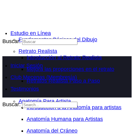
Estudio en Línea
Fundamentos Básicos del Dibujo
Buscar:
Retrato Realista
Introducción al Retrato Realista
Iniciar Sesión
Mejora las proporciones en el retrato
Club Mecenas (Membresía)
Retratos Realista Paso a Paso
Testimonios
Anatomía Para Artista
Buscar:
Introducción a la Anatomía para artistas
Anatomía Humana para Artistas
Anatomía del Cráneo