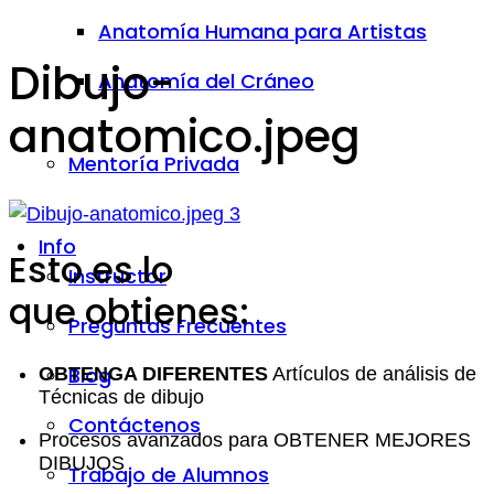
Anatomía Humana para Artistas
Dibujo-
Anatomía del Cráneo
anatomico.jpeg
Mentoría Privada
Info
Esto es lo
Instructor
que obtienes:
Preguntas Frecuentes
Blog
OBTENGA DIFERENTES
Artículos de análisis de
Técnicas de dibujo
Contáctenos
Procesos avanzados para OBTENER MEJORES
DIBUJOS
Trabajo de Alumnos