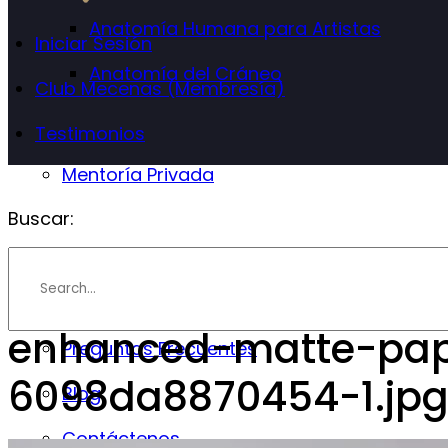
Anatomía Humana para Artistas
Iniciar Sesión
Anatomía del Cráneo
Club Mecenas (Membresía)
Testimonios
Mentoría Privada
Buscar:
Info
Instructor
enhanced-matte-paper
Preguntas Frecuentes
6098da8870454-1.jp
Blog
Contáctenos