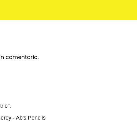
un comentario.
rlo".
rey - Ab's Pencils