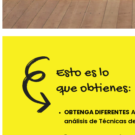
Esto es lo
que obtienes:
OBTENGA DIFERENTES
A
análisis de Técnicas d