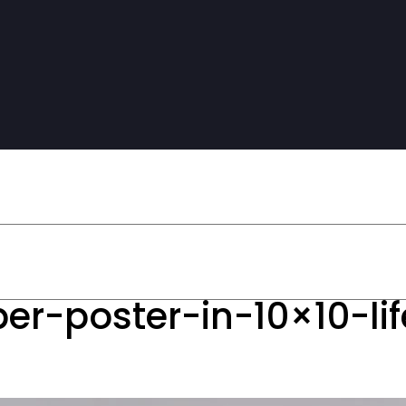
-poster-in-10×10-lif
g