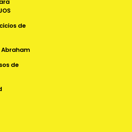
ara
UJOS
cicios de
e Abraham
sos de
d