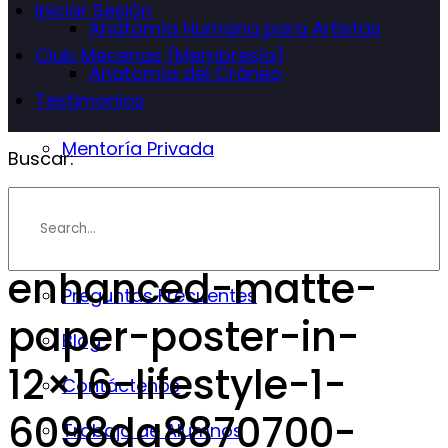
Iniciar Sesión
Anatomía Humana para Artistas
Club Mecenas (Membresía)
Anatomía del Cráneo
Testimonios
Mentoría Privada
Buscar:
Info
Instructor
enhanced-matte-
Preguntas Frecuentes
paper-poster-in-
Blog
12×16-lifestyle-1-
Contáctenos
6098da8870700-
Trabajo de Alumnos