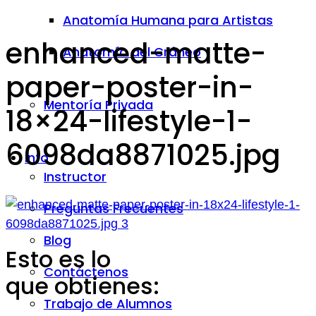
Anatomía Humana para Artistas
enhanced-matte-
Anatomía del Cráneo
paper-poster-in-
Mentoría Privada
18×24-lifestyle-1-
6098da8871025.jpg
Info
Instructor
Preguntas Frecuentes
Blog
Esto es lo
Contáctenos
que obtienes:
Trabajo de Alumnos