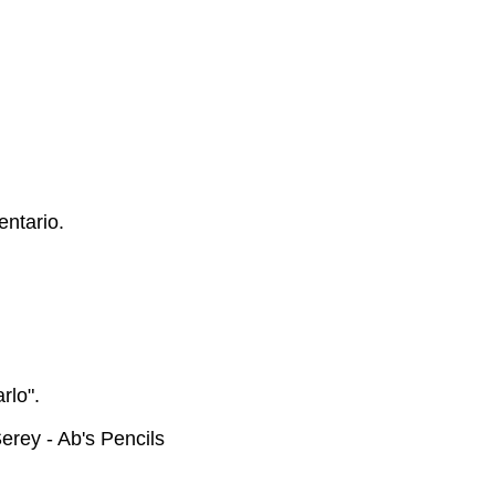
ntario.
rlo".
rey - Ab's Pencils