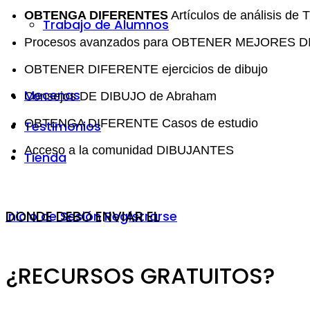
OBTENGA DIFERENTES
Artículos de análisis de 
Trabajo de Alumnos
Procesos avanzados para OBTENER MEJORES 
OBTENER DIFERENTE ejercicios de dibujo
Mecenas
Consejos DE DIBUJO de Abraham
OBTENGA DIFERENTE Casos de estudio
Testimonios
Acceso a la comunidad DIBUJANTES
Tienda
DONDE DEBO ENVIAR EL
Inicio de Sesión
Regístrarse
¿RECURSOS GRATUITOS?