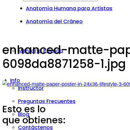
Anatomía Humana para Artistas
Anatomía del Cráneo
enhanced-matte-pape
Mentoría Privada
6098da8871258-1.jpg
Info
Instructor
Preguntas Frecuentes
Esto es lo
Blog
que obtienes:
Contáctenos