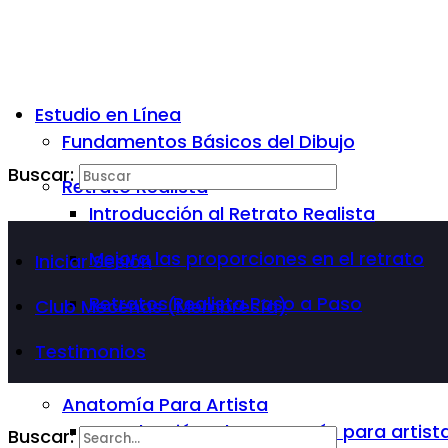
Estudio en Línea
Fundamentos Básicos del Dibujo
Buscar:
Retrato Realista
Introducción al Retrato Realista
Mejora las proporciones en el retrato
Iniciar Sesión
Retratos Realista Paso a Paso
Club Mecenas (Membresía)
Testimonios
Anatomía Para Artista
Introducción a la Anatomía para artist
Buscar: