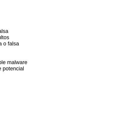
alsa
ltos
 o falsa
ble malware
 potencial