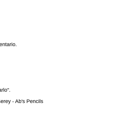
ntario.
rlo".
rey - Ab's Pencils