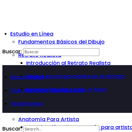
Estudio en Línea
Fundamentos Básicos del Dibujo
Buscar:
Retrato Realista
Introducción al Retrato Realista
Mejora las proporciones en el retrato
Iniciar Sesión
Retratos Realista Paso a Paso
Club Mecenas (Membresía)
Testimonios
Anatomía Para Artista
Introducción a la Anatomía para artist
Buscar: