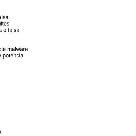
alsa
ltos
 o falsa
ble malware
 potencial
o.