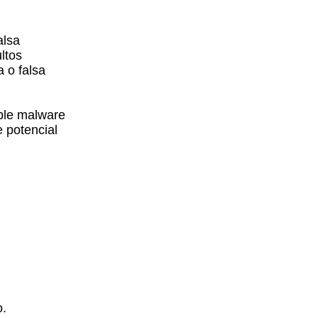
alsa
ltos
 o falsa
ble malware
 potencial
o.