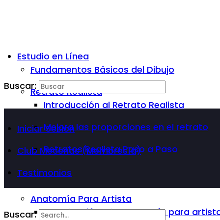
Estudio en Línea
Fundamentos Básicos del Dibujo
Buscar:
Retrato Realista
Introducción al Retrato Realista
Mejora las proporciones en el retrato
Iniciar Sesión
Retratos Realista Paso a Paso
Club Mecenas (Membresía)
Testimonios
Anatomía Para Artista
Introducción a la Anatomía para artist
Buscar: