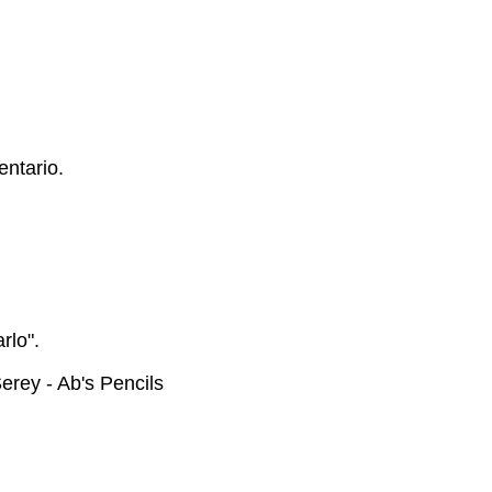
ntario.
rlo".
rey - Ab's Pencils