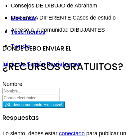
Consejos DE DIBUJO de Abraham
Mecenas
OBTENGA DIFERENTE Casos de estudio
Acceso a la comunidad DIBUJANTES
Testimonios
Tienda
DONDE DEBO ENVIAR EL
¿RECURSOS GRATUITOS?
Inicio de Sesión
Regístrarse
Nombre
¡Sí, deseo contenido Exclusivo!
Respuestas
Lo siento, debes estar
conectado
para publicar un