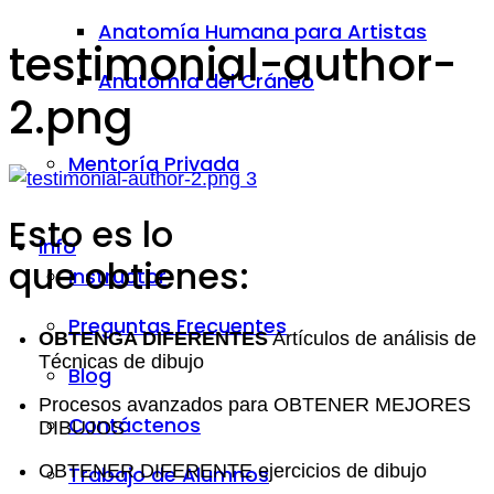
Anatomía Humana para Artistas
testimonial-author-
Anatomía del Cráneo
2.png
Mentoría Privada
Esto es lo
Info
que obtienes:
Instructor
Preguntas Frecuentes
OBTENGA DIFERENTES
Artículos de análisis de
Técnicas de dibujo
Blog
Procesos avanzados para OBTENER MEJORES
Contáctenos
DIBUJOS
OBTENER DIFERENTE ejercicios de dibujo
Trabajo de Alumnos