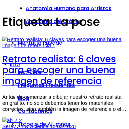
Anatomía Humana para Artistas
Etiqueta:
La pose
Anatomía del Cráneo
Mentoría Privada
Retrato realista: 6 claves
Info
para escoger una buena
Instructor
imagen de referencia
Preguntas Frecuentes
Antes de comenzar a dibujar nuestro retrato realista
Blog
en grafito, no solo debemos tener los materiales
correctos, sino también la imagen de referencia o el…
Contáctenos
Trabajo de Alumnos
Serey Art & Science
15/03/2020