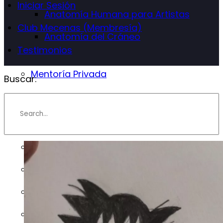
Iniciar Sesión
Anatomía Humana para Artistas
Club Mecenas (Membresía)
Anatomía del Cráneo
Testimonios
Mentoría Privada
Buscar:
Info
Instructor
Preguntas Frecuentes
Blog
Contáctenos
Trabajo de Alumnos